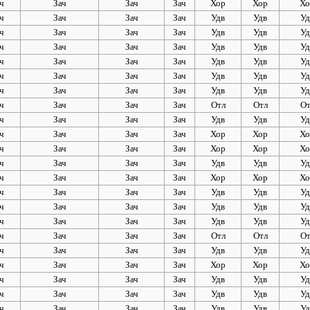
ч
Зач
Зач
Зач
Хор
Хор
Хо
ч
Зач
Зач
Зач
Удв
Удв
Уд
ч
Зач
Зач
Зач
Удв
Удв
Уд
ч
Зач
Зач
Зач
Удв
Удв
Уд
ч
Зач
Зач
Зач
Удв
Удв
Уд
ч
Зач
Зач
Зач
Удв
Удв
Уд
ч
Зач
Зач
Зач
Удв
Удв
Уд
ч
Зач
Зач
Зач
Отл
Отл
От
ч
Зач
Зач
Зач
Удв
Удв
Уд
ч
Зач
Зач
Зач
Хор
Хор
Хо
ч
Зач
Зач
Зач
Хор
Хор
Хо
ч
Зач
Зач
Зач
Удв
Удв
Уд
ч
Зач
Зач
Зач
Хор
Хор
Хо
ч
Зач
Зач
Зач
Удв
Удв
Уд
ч
Зач
Зач
Зач
Удв
Удв
Уд
ч
Зач
Зач
Зач
Удв
Удв
Уд
ч
Зач
Зач
Зач
Отл
Отл
От
ч
Зач
Зач
Зач
Удв
Удв
Уд
ч
Зач
Зач
Зач
Хор
Хор
Хо
ч
Зач
Зач
Зач
Удв
Удв
Уд
ч
Зач
Зач
Зач
Удв
Удв
Уд
ч
Зач
Зач
Зач
Удв
Удв
Уд