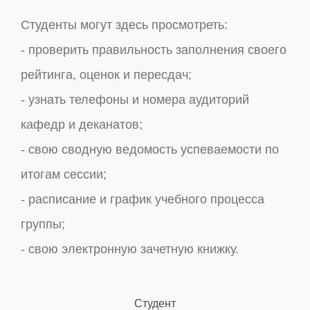
Студенты могут здесь просмотреть:
Сот
- проверить правильность заполнения своего
мог
рейтинга, оценок и пересдач;
- н
- узнать телефоны и номера аудиторий
спе
кафедр и деканатов;
- с
- свою сводную ведомость успеваемости по
рей
итогам сессии;
- с
- расписание и график учебного процесса
вед
группы;
- п
- свою электронную зачетную книжку.
Студент