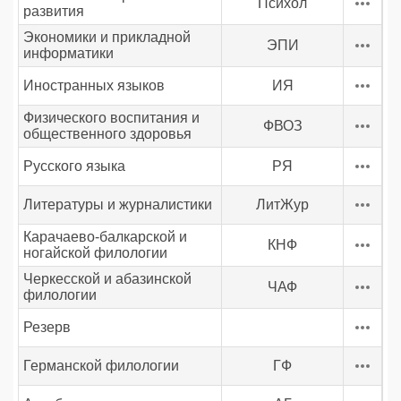
Психол
развития
Экономики и прикладной
ЭПИ
информатики
Иностранных языков
ИЯ
Физического воспитания и
ФВОЗ
общественного здоровья
Русского языка
РЯ
Литературы и журналистики
ЛитЖур
Карачаево-балкарской и
КНФ
ногайской филологии
Черкесской и абазинской
ЧАФ
филологии
Резерв
Германской филологии
ГФ