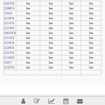
2207ГБ
Зач
Зач
Зач
Зач
2208ГБ
Зач
Зач
Зач
Зач
21010
Зач
Зач
Зач
Зач
2210ГБ
Зач
Зач
Зач
Зач
2211ГБ
Зач
Зач
Зач
Зач
2213ГБ
Зач
Зач
Зач
Зач
18035ГБ
Зач
Зач
Зач
Зач
2215ГБ
Зач
Зач
Зач
Зач
2219ГБ
Зач
Зач
Зач
Зач
2220ГБ
Зач
Зач
Зач
Зач
2221ГБ
Зач
Зач
Зач
Зач
2116ГБ
Зач
Зач
Зач
Зач
22017
Зач
Зач
Зач
Зач
2222ГБ
Зач
Зач
Зач
Зач